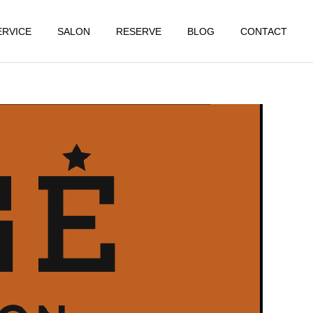
ERVICE
SALON
RESERVE
BLOG
CONTACT
大阪店
大阪店
【食欲の秋】○○を落とさ
【初秋】夏バテならぬ秋バ
ず、適性体重に！
テ？