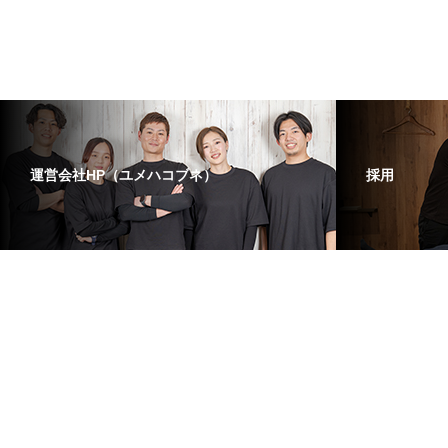
運営会社HP（ユメハコブネ）
採用