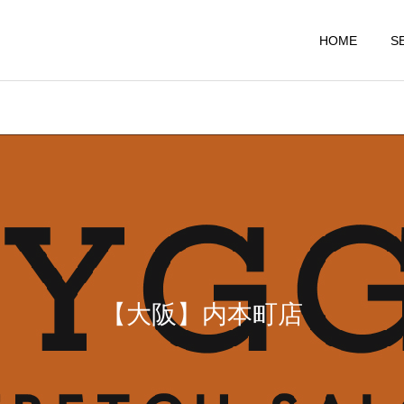
HOME
S
大阪店
大阪店
HYGGE内本町店１周年！
【注意】○○○の時はストレ
ッチNG！
【大阪】内本町店