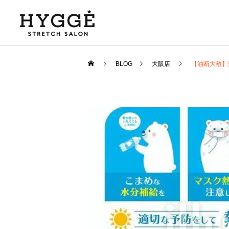
BLOG
大阪店
【油断大敵】
豆知識
HYGGE
【女性の大敵】生理痛は改
2024年スタート！
善できます！