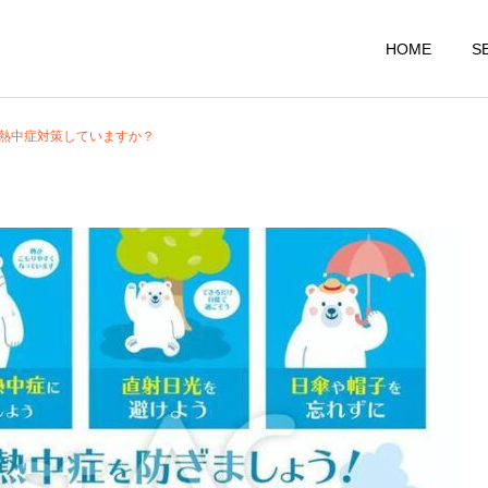
HOME
S
熱中症対策していますか？
大阪店
大阪店
HYGGE内本町店１周年！
【注意】○○○の時はストレ
ッチNG！