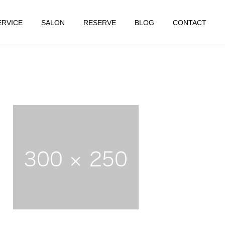
ERVICE
SALON
RESERVE
BLOG
CONTACT
大阪店
大阪店
【食欲の秋】○○を落とさ
【初秋】夏バテならぬ秋バ
ず、適性体重に！
テ？