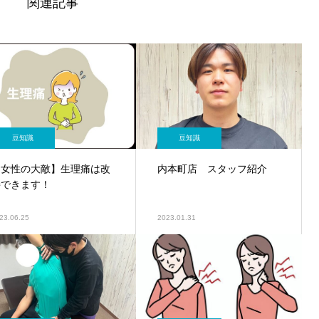
関連記事
豆知識
豆知識
【女性の大敵】生理痛は改
内本町店 スタッフ紹介
善できます！
23.06.25
2023.01.31